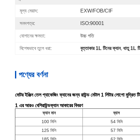
মূল্য মেয়াদ:
EXW/FOB/CIF
সনদপত্র:
ISO:90001
যোগানের ক্ষমতা:
উচ্চ গতি
বিশেষভাবে তুলে ধরা:
বৃত্তাকার 1L টিনের ক্যান
, 
ধাতু 1L ট
পণ্যের বর্ণনা
মোটর ইঞ্জিন তেল প্যাকেজিং ক্যানের জন্য রাউন্ড মেটাল 1 লিটার লোগো মুদ্রিত টি
1 এর আরও বেশি
রাউন্ড
ক্যান আকারের বিবরণ
ক্যান মান
ব্যাস
100 মিলি
54 মিমি
125 মিলি
57 মিমি
185 মিলি
62 মিমি