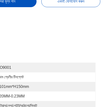
েরা মূল্য পান
এখনই যোগাযোগ করুন
SO9001
থম শ্রেণীর টিনপ্লেট
101mm*H150mm
.20MM-0.23MM
ট্রোল/লেপ/পেইন্ট/আঠালো/সিলান্ট