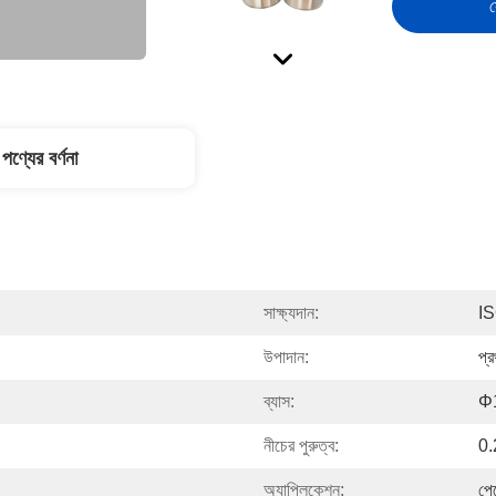
স
পণ্যের বর্ণনা
সাক্ষ্যদান:
I
উপাদান:
প্র
ব্যাস:
Φ
নীচের পুরুত্ব:
0
অ্যাপ্লিকেশন:
পে