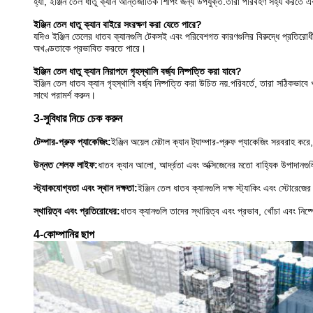
হ্যাঁ, ইঞ্জিন তেল ধাতু ক্যান আন্তর্জাতিক শিপিং জন্য উপযুক্ত.তারা পরিবহণ সহ্য করতে এব
ইঞ্জিন তেল ধাতু ক্যান বাইরে সংরক্ষণ করা যেতে পারে?
যদিও ইঞ্জিন তেলের ধাতব ক্যানগুলি টেকসই এবং পরিবেশগত কারণগুলির বিরুদ্ধে প্রতিরোধী, এ
অখণ্ডতাকে প্রভাবিত করতে পারে।
ইঞ্জিন তেল ধাতু ক্যান নিরাপদে গৃহস্থালি বর্জ্য নিষ্পত্তি করা যাবে?
ইঞ্জিন তেল ধাতব ক্যান গৃহস্থালি বর্জ্য নিষ্পত্তি করা উচিত নয়.পরিবর্তে, তারা সঠিকভাবে খ
সাথে পরামর্শ করুন।
3-সুবিধার নিচে চেক করুন
টেম্পার-প্রুফ প্যাকেজিং:
ইঞ্জিন অয়েল মেটাল ক্যান ট্যাম্পার-প্রুফ প্যাকেজিং সরবরাহ ক
উন্নত শেলফ লাইফ:
ধাতব ক্যান আলো, আর্দ্রতা এবং অক্সিজেনের মতো বাহ্যিক উপাদানগুলি
স্ট্যাকযোগ্যতা এবং স্থান দক্ষতা:
ইঞ্জিন তেল ধাতব ক্যানগুলি দক্ষ স্ট্যাকিং এবং স্টোরে
স্থায়িত্ব এবং প্রতিরোধের:
ধাতব ক্যানগুলি তাদের স্থায়িত্ব এবং প্রভাব, খোঁচা এবং নিষ্
4-কোম্পানির ছাপ