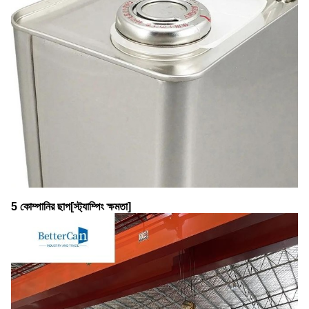
5 কোম্পানির ছাপ[স্ট্যাম্পিং ক্ষমতা]