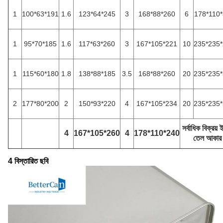
1
100*63*191
1.6
123*64*245
3
168*88*260
6
178*110
1
95*70*185
1.6
117*63*260
3
167*105*221
10
235*235
1
115*60*180
1.8
138*88*185
3.5
168*88*260
20
235*235
2
177*80*200
2
150*93*220
4
167*105*234
20
235*235
সর্বাধিক বিক্রয় ই
4
167*105*260
4
178*110*240
তেল আকার
4 বিস্তারিত ছবি