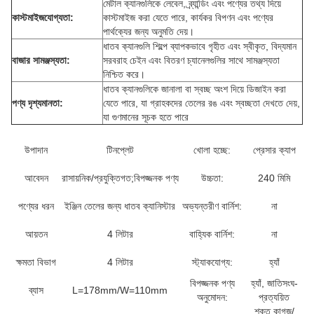
মেটাল ক্যানগুলিকে লেবেল, ব্র্যান্ডিং এবং পণ্যের তথ্য দিয়ে
কাস্টমাইজযোগ্যতা:
কাস্টমাইজ করা যেতে পারে, কার্যকর বিপণন এবং পণ্যের
পার্থক্যের জন্য অনুমতি দেয়।
ধাতব ক্যানগুলি শিল্পে ব্যাপকভাবে গৃহীত এবং স্বীকৃত, বিদ্যমান
বাজার সামঞ্জস্যতা:
সরবরাহ চেইন এবং বিতরণ চ্যানেলগুলির সাথে সামঞ্জস্যতা
নিশ্চিত করে।
ধাতব ক্যানগুলিকে জানালা বা স্বচ্ছ অংশ দিয়ে ডিজাইন করা
পণ্য দৃশ্যমানতা:
যেতে পারে, যা গ্রাহকদের তেলের রঙ এবং স্বচ্ছতা দেখতে দেয়,
যা গুণমানের সূচক হতে পারে
উপাদান
টিনপ্লেট
খোলা হচ্ছে:
প্রেসার ক্যাপ
আবেদন
রাসায়নিক/প্রযুক্তিগত;বিপজ্জনক পণ্য
উচ্চতা:
240 মিমি
পণ্যের ধরন
ইঞ্জিন তেলের জন্য ধাতব ক্যানিস্টার
অভ্যন্তরীণ বার্নিশ:
না
আয়তন
4 লিটার
বাহ্যিক বার্নিশ:
না
ক্ষমতা বিভাগ
4 লিটার
স্ট্যাকযোগ্য:
হ্যাঁ
বিপজ্জনক পণ্য
হ্যাঁ, জাতিসংঘ-
ব্যাস
L=178mm/W=110mm
অনুমোদন:
প্রত্যয়িত
শক্ত কাগজ/