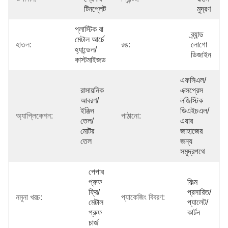
টিনপ্লেট
মুদ্রণ
প্লাস্টিক বা 
ব্র্যান্ড 
মেটাল আর্চে 
হাতল:
রঙ:
লোগো 
হ্যান্ডেল/
ডিজাইন
কাস্টমাইজড
এফসিএল/
রাসায়নিক 
এক্সপ্রেস 
আবরণ/
লজিস্টিক 
ইঞ্জিন 
ডিএইচএল/
অ্যাপ্লিকেশন:
পাঠানো:
তেল/
এয়ার 
মোটর 
জাহাজের 
তেল
জন্য 
সমুদ্রপথে
পেপার 
প্রুফ 
ফিল্ম 
ফ্রি/
প্রসারিত/
নমুনা খরচ:
প্যাকেজিং বিবরণ:
মেটাল 
প্যালেট/
প্রুফ 
কার্টন
চার্জ