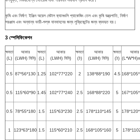
উপযুক্ত, নির্ভরযোগ্য স্টোরেজ এবং পরিবহন সমাধান প্রদান করে।
কৃষি এবং নির্মাণ: ইঞ্জিন অয়েল মেটাল ক্যানগুলি প্যাকেজিং তেল এবং কৃষি যন্ত্রপাতি, নির্মাণ
সরঞ্জাম এবং অন্যান্য ভারী-শুল্ক যানবাহনের জন্য লুব্রিকেন্টের জন্য ব্যবহৃত হয়।
3 স্পেসিফিকেশন
ক্ষমতা
আকার
ক্ষমতা
আকার
ক্ষমতা
আকার
ক্ষমতা
আকার
(L)
(LWH) মিমি)
(L)
(LWH) মিমি)
(ঠ)
(LWH) মিমি)
(ঠ)
(L*W*H)
0.5
87*56*130
1.25
102*77*220
2
138*88*190
4.5
168*105
0.5
115*60*90
1.45
102*77*240
2.5
168*88*220
5
167*105
0.5
78*55*180
1.5
115*63*230
2.5
178*110*145
5
178*120
1
123*63*180
1.5
115*60*210
2.5
168*105*160
5
178*110