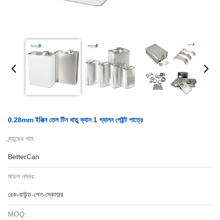
0.28mm ইঞ্জিন তেল টিন ধাতু ক্যান 1 গ্যালন পেইন্ট পাত্রে
ব্র্যান্ডের নাম:
BetterCan
মডেল নম্বর:
রেক-রাউন্ড-পেল-স্কোয়ার
MOQ: