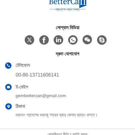
সোশ্যাল মিডিয়া
দ্রুত যোগাযোগ
টেলিফোন
00-86-13711606141
ই-মেইল
gembettercan@gmail.com
ঠিকানা
গুয়াংডং প্রদেশের গুয়াংজু শহরের হুয়াদু জেলার হুয়াচেং রাস্তা।
গোপনীয়তা নীতি
|
সাইট ম্যাপ