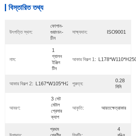
বিস্তারিত তথ্য
ফোশান-
উৎপত্তি স্থল:
গুয়াংডং-
সাক্ষ্যদান:
ISO9001
চীন
1 
গ্যালন 
নাম:
আকার বিকল্প 1:
L178*W110*H250[ন
ইঞ্জিন 
টিন
0.28 
আকার বিকল্প 2:
L167*W105*H260[জনপ্রিয়]
পুরুত্ব:
মিমি
3 সেট 
মেটাল 
আবরণ:
আকৃতি:
আয়তক্ষেত্রাকার
প্রেসার 
ক্যাপ
প্রথম 
4 
উপাদান:
শ্রেণীর 
প্রিন্টিং:
রঙিন 