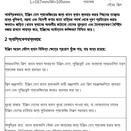
L=167mm/W=105mm
প্যাকেজ
স্ট্রেচ ফিল্ম
সামগ্রিকভাবে, ইঞ্জিন তেল প্যাকেজিংয়ের জন্য ধাতব ক্যান ব্যবহার করার পিছনের তত্ত্বের
মধ্যে ধূলিকণা, ময়লা এবং বিদেশী কণার মতো বাহ্যিক পদার্থ থেকে দূষণ প্রতিরোধ করার
ক্ষমতাও জড়িত।ধাতব ক্যানের অনমনীয় কাঠামো তেলের সান্দ্রতা এবং তৈলাক্তকরণ বৈশিষ্ট্য
বজায় রাখতে সাহায্য করে, ইঞ্জিনের সর্বোত্তম কর্মক্ষমতা নিশ্চিত করে।
2 অ্যাপ্লিকেশন/ব্যবহার:
ইঞ্জিন অয়েল মেটাল ক্যান বিভিন্ন ক্ষেত্রে প্রয়োগ খুঁজে পায়, যার মধ্যে রয়েছে:
স্বয়ংচালিত শিল্প: ধাতব ক্যান সাধারণত ইঞ্জিন তেল, লুব্রিকেন্ট এবং অন্যান্য স্বয়ংচালিত তরল
প্যাকেজ করার জন্য ব্যবহৃত হয়।
শিল্প যন্ত্রপাতি: ইঞ্জিন তেল ধাতব ক্যানগুলি ভারী যন্ত্রপাতি এবং শিল্প সরঞ্জামগুলিতে ব্যবহৃত
তেল এবং লুব্রিকেন্ট প্যাকেজিংয়ের জন্যও ব্যবহার করা হয়।
খুচরা বাজার: ইঞ্জিন তেলের ধাতব ক্যান খুচরা দোকানে পাওয়া যায়, যা ভোক্তাদের তাদের
ইঞ্জিন তেলের চাহিদার জন্য সুবিধাজনক প্যাকেজিং বিকল্প সরবরাহ করে।
সামুদ্রিক খাত: ধাতব ক্যানগুলি নৌকা এবং জাহাজের জন্য ইঞ্জিন তেল প্যাকেজ করার জন্য