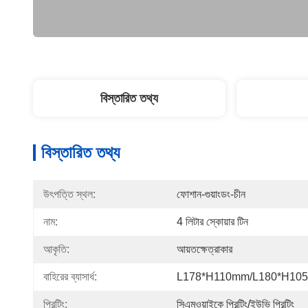
বিস্তারিত তথ্য
বিস্তারিত তথ্য
উৎপত্তি স্থল:
ফোশান-গুয়াংডং-চীন
নাম:
4 লিটার স্কোয়ার টিন
আকৃতি:
আয়তক্ষেত্রাকার
বাহিরের ব্যাসার্ধ:
L178*H110mm/L180*H10
প্রিন্টিং:
সিএমওয়াইকে প্রিন্টিং/ইউভি প্রিন্টিং