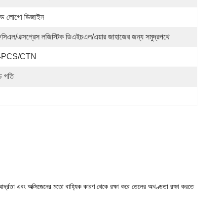
্যান্ড লোগো ডিজাইন
সিএল/এক্সপ্রেস লজিস্টিক ডিএইচএল/এয়ার জাহাজের জন্য সমুদ্রপথে
4PCS/CTN
্চ গতি
 আর্দ্রতা এবং অক্সিজেনের মতো বাহ্যিক কারণ থেকে রক্ষা করে তেলের অখণ্ডতা রক্ষা করতে