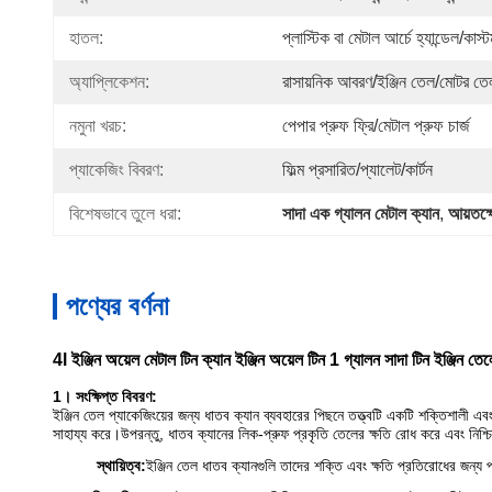
হাতল:
প্লাস্টিক বা মেটাল আর্চে হ্যান্ডেল/কাস
অ্যাপ্লিকেশন:
রাসায়নিক আবরণ/ইঞ্জিন তেল/মোটর তে
নমুনা খরচ:
পেপার প্রুফ ফ্রি/মেটাল প্রুফ চার্জ
প্যাকেজিং বিবরণ:
ফিল্ম প্রসারিত/প্যালেট/কার্টন
বিশেষভাবে তুলে ধরা:
সাদা এক গ্যালন মেটাল ক্যান
, 
আয়তক্ষ
পণ্যের বর্ণনা
4l ইঞ্জিন অয়েল মেটাল টিন ক্যান ইঞ্জিন অয়েল টিন 1 গ্যালন সাদা টিন ইঞ্জিন তে
1। সংক্ষিপ্ত বিবরণ:
ইঞ্জিন তেল প্যাকেজিংয়ের জন্য ধাতব ক্যান ব্যবহারের পিছনে তত্ত্বটি একটি শক্তিশালী 
সাহায্য করে।উপরন্তু, ধাতব ক্যানের লিক-প্রুফ প্রকৃতি তেলের ক্ষতি রোধ করে এবং নিশ্চি
স্থায়িত্ব:
ইঞ্জিন তেল ধাতব ক্যানগুলি তাদের শক্তি এবং ক্ষতি প্রতিরোধের জন্য 