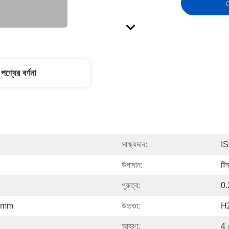
স
পণ্যের বর্ণনা
সাক্ষ্যদান:
I
উপাদান:
টি
পুরুত্ব:
0.
5mm
উচ্চতা:
H2
আবরণ:
4 