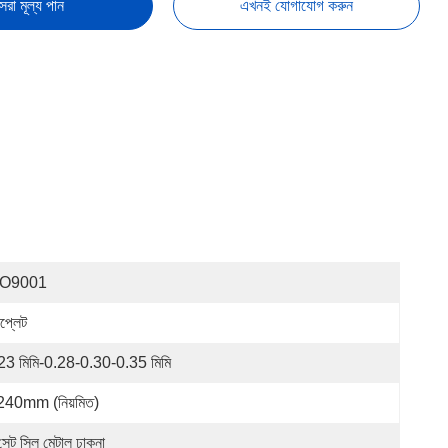
েরা মূল্য পান
এখনই যোগাযোগ করুন
SO9001
নপ্লেট
23 মিমি-0.28-0.30-0.35 মিমি
40mm (নিয়মিত)
সেট সিল মেটাল ঢাকনা