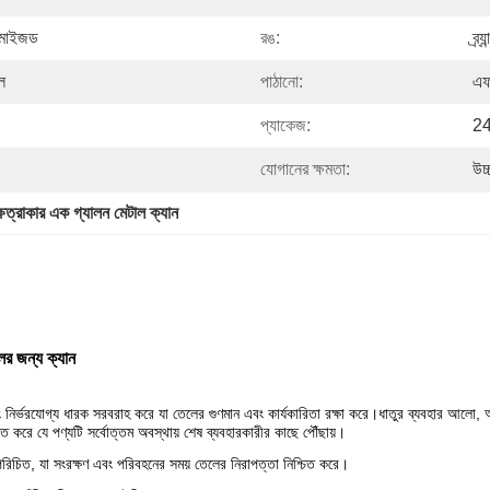
্টমাইজড
রঙ:
ব্র
ল
পাঠানো:
এফ
প্যাকেজ:
2
যোগানের ক্ষমতা:
উচ
েত্রাকার এক গ্যালন মেটাল ক্যান
লের জন্য ক্যান
এবং নির্ভরযোগ্য ধারক সরবরাহ করে যা তেলের গুণমান এবং কার্যকারিতা রক্ষা করে।ধাতুর ব্যবহার আলো,
ত করে যে পণ্যটি সর্বোত্তম অবস্থায় শেষ ব্যবহারকারীর কাছে পৌঁছায়।
পরিচিত, যা সংরক্ষণ এবং পরিবহনের সময় তেলের নিরাপত্তা নিশ্চিত করে।