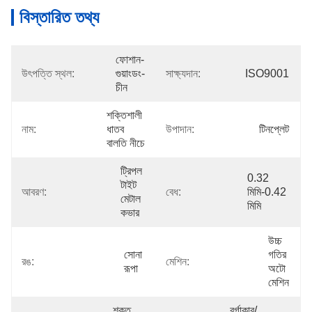
বিস্তারিত তথ্য
ফোশান-
উৎপত্তি স্থল:
গুয়াংডং-
সাক্ষ্যদান:
ISO9001
চীন
শক্তিশালী 
নাম:
ধাতব 
উপাদান:
টিনপ্লেট
বালতি নীচে
ট্রিপল 
0.32 
টাইট 
আবরণ:
বেধ:
মিমি-0.42 
মেটাল 
মিমি
কভার
উচ্চ 
সোনা 
গতির 
রঙ:
মেশিন:
রূপা
অটো 
মেশিন
শক্ত 
বর্গাকার/