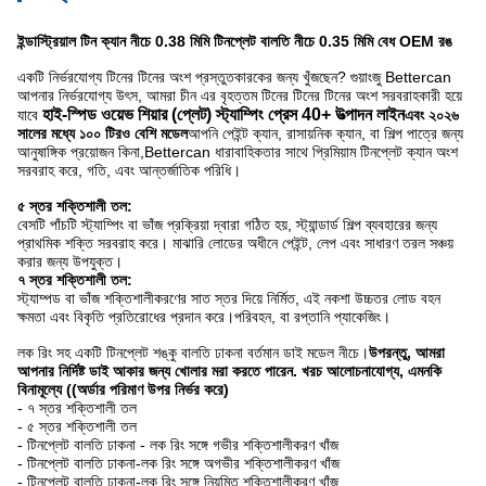
ইন্ডাস্ট্রিয়াল টিন ক্যান নীচে 0.38 মিমি টিনপ্লেট বালতি নীচে 0.35 মিমি বেধ OEM রঙ
একটি নির্ভরযোগ্য টিনের টিনের অংশ প্রস্তুতকারকের জন্য খুঁজছেন? গুয়াংজু Bettercan
আপনার নির্ভরযোগ্য উৎস, আমরা চীন এর বৃহত্তম টিনের টিনের টিনের অংশ সরবরাহকারী হয়ে
হাই-স্পিড ওয়েভ শিয়ার (প্লেট) স্ট্যাম্পিং প্রেস 40+ উত্পাদন লাইন
যাবে
এবং ২০২৬
সালের মধ্যে ১০০ টিরও বেশি মডেল
আপনি পেইন্ট ক্যান, রাসায়নিক ক্যান, বা শিল্প পাত্রে জন্য
আনুষাঙ্গিক প্রয়োজন কিনা,Bettercan ধারাবাহিকতার সাথে প্রিমিয়াম টিনপ্লেট ক্যান অংশ
সরবরাহ করে, গতি, এবং আন্তর্জাতিক পরিধি।
৫ স্তর শক্তিশালী তল:
বেসটি পাঁচটি স্ট্যাম্পিং বা ভাঁজ প্রক্রিয়া দ্বারা গঠিত হয়, স্ট্যান্ডার্ড শিল্প ব্যবহারের জন্য
প্রাথমিক শক্তি সরবরাহ করে। মাঝারি লোডের অধীনে পেইন্ট, লেপ এবং সাধারণ তরল সঞ্চয়
করার জন্য উপযুক্ত।
৭ স্তর শক্তিশালী তল:
স্ট্যাম্পড বা ভাঁজ শক্তিশালীকরণের সাত স্তর দিয়ে নির্মিত, এই নকশা উচ্চতর লোড বহন
ক্ষমতা এবং বিকৃতি প্রতিরোধের প্রদান করে।পরিবহন, বা রপ্তানি প্যাকেজিং।
লক রিং সহ একটি টিনপ্লেট শঙ্কু বালতি ঢাকনা বর্তমান ডাই মডেল নীচে।
উপরন্তু, আমরা
আপনার নির্দিষ্ট ডাই আকার জন্য খোলার মরা করতে পারেন. খরচ আলোচনাযোগ্য, এমনকি
বিনামূল্যে ((অর্ডার পরিমাণ উপর নির্ভর করে)
- ৭ স্তর শক্তিশালী তল
- ৫ স্তর শক্তিশালী তল
- টিনপ্লেট বালতি ঢাকনা - লক রিং সঙ্গে গভীর শক্তিশালীকরণ খাঁজ
- টিনপ্লেট বালতি ঢাকনা-লক রিং সঙ্গে অগভীর শক্তিশালীকরণ খাঁজ
- টিনপ্লেট বালতি ঢাকনা-লক রিং সঙ্গে নিয়মিত শক্তিশালীকরণ খাঁজ