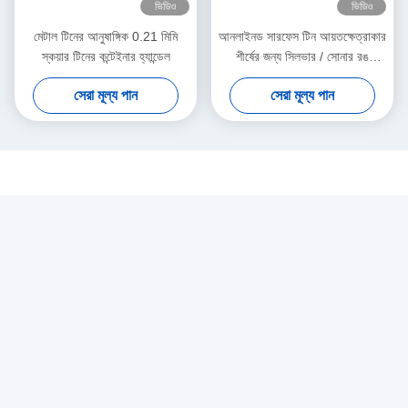
ভিডিও
ভিডিও
মেটাল টিনের আনুষাঙ্গিক 0.21 মিমি
আনলাইনড সারফেস টিন আয়তক্ষেত্রাকার
স্কয়ার টিনের কন্টেইনার হ্যান্ডেল
শীর্ষের জন্য সিলভার / সোনার রঙ
পরিচালনা করতে পারে
সেরা মূল্য পান
সেরা মূল্য পান
সোশ্যাল মিডিয়া
দ্রুত যোগাযোগ