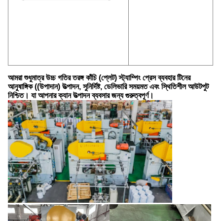
আমরা শুধুমাত্র উচ্চ গতির তরঙ্গ কাঁচি (প্লেট) স্ট্যাম্পিং প্রেস ব্যবহার টিনের 
আনুষাঙ্গিক ((উপাদান) উত্পাদন, সুনির্দিষ্ট, ডেলিভারি সময়মত এবং স্থিতিশীল আউটপুট 
নিশ্চিত। যা আপনার ক্যান উত্পাদন ব্যবসার জন্য গুরুত্বপূর্ণ।