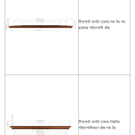
টিনপ্লেট বালতি ঢাকনা-লক রিং সহ
ছায়াময় শক্তিশালী খাঁজ
টিনপ্লেট বালতি ঢাকনা-নিয়মিত
শক্তিশালীকরণ খাঁজ লক রিং