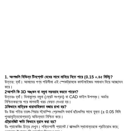
1. অংশগুলি বিভিন্ন টিনপ্লেট বেধের সাথে মানিয়ে নিতে পারে (0.15 ০.৪৫ মিমি)?
উত্তর: হ্যাঁ। আমাদের পণ্য পরিসীমা এই স্পেকট্রামকে কাস্টমাইজড সমাধান দিয়ে আচ্ছাদন
করে।
2আপনি কি 3D অঙ্কন বা নমুনা সরবরাহ করতে পারেন?
উত্তরঃ হ্যাঁ। বিনামূল্যে নমুনা (ফ্রেট সংগ্রহ) বা CAD ফাইল উপলব্ধ। অর্ডার
নিশ্চিতকরণের পরে মালবাহী খরচ ফেরত দেওয়া হয়।
3কিভাবে মাত্রিক ধারাবাহিকতা বজায় রাখা হয়?
উঃ উচ্চ গতির তরঙ্গ-শিয়ার স্ট্যাম্পিং প্রেসগুলি যথার্থ ছাঁচগুলির সাথে যুক্ত (± 0.05 মিমি
পুনরাবৃত্তিযোগ্যতা) অভিন্নতা নিশ্চিত করে।
4ট্রানজিট ক্ষতি কিভাবে হ্রাস করা হয়?
উঃ প্যাকেজিং চিত্র দেখুন। শক্তিশালী প্যালেট / বাক্সগুলি স্থানান্তরকে প্রতিরোধ করে;