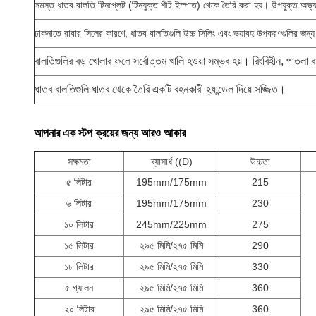
সমস্ত ধাতব বালতি টিনপ্লেট (টিনযুক্ত শীট ইস্পাত) থেকে তৈরি করা হয়। উপযুক্ত অভ্যন্তরী
ঢাকনাতে রাবার সিলের কারণে, ধাতব বালতিগুলি উচ্চ সিলিং এবং ভয়াবহ উপকরণগুলির জন্য
বালতিগুলির বড় খোলার ফলে সর্বোত্তম খালি হওয়া সম্ভব হয়। রিংবিহীন, পাতলা ব
ধাতব বালতিগুলি ধাতব থেকে তৈরি একটি বহনকারী হ্যান্ডেল দিয়ে সজ্জিত।
আপনার এক স্টপ ক্রয়ের জন্য আরও আকার
সক্ষমতা
ব্যাসার্ধ ((D)
উচ্চতা
৫ লিটার
195mm/175mm
215
৬ লিটার
195mm/175mm
230
১০ লিটার
245mm/225mm
275
১৫ লিটার
২৯৫ মিমি/২৭৫ মিমি
290
১৮ লিটার
২৯৫ মিমি/২৭৫ মিমি
330
৫ গ্যালন
২৯৫ মিমি/২৭৫ মিমি
360
২০ লিটার
২৯৫ মিমি/২৭৫ মিমি
360