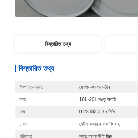
বিস্তারিত তথ্য
বিস্তারিত তথ্য
উৎপত্তি স্থল:
ফোশান-গুয়াংডং-চীন
নাম:
18L-20L শঙ্কু বালতি
বেধ:
0.23 মিমি-0.35 মিমি
ঢাকনা:
মেটাল কভার বা লক রিং সহ
পরিবহন:
শক্ত কাগজ/পিই ফিল্ম