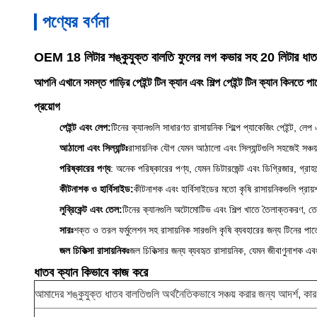
পণ্যের বর্ণনা
OEM 18 লিটার শঙ্কুযুক্ত বালতি ফুলের লগ কভার সহ 20 লিটার ধাতব
আপনি এখানে সমস্ত গাড়ির পেইন্ট টিন ক্যান এবং শিল্প পেইন্ট টিন ক্যান কি
প্রয়োগ
পেইন্ট এবং লেপ:
টিনের ক্যানগুলি সাধারণত রাসায়নিক শিল্পে প্যাকেজিং পেইন্ট, লেপ 
আঠালো এবং সিল্যান্টঃ
রাসায়নিক যৌগ যেমন আঠালো এবং সিল্যান্টগুলি সহজেই সঞ্চয
পরিষ্কারের পণ্য
: অনেক পরিষ্কারের পণ্য, যেমন ডিটারজেন্ট এবং ডিগ্রিজার, গ্রাহ
কীটনাশক ও হার্বিসাইড:
কীটনাশক এবং হার্বিসাইডের মতো কৃষি রাসায়নিকগুলি প্রায
লুব্রিকেন্ট এবং তেল:
টিনের ক্যানগুলি অটোমোটিভ এবং শিল্প খাতে তৈলাক্তকরণ, তেল
সারঃ
শক্ত ও তরল ফর্মুলেশন সহ রাসায়নিক সারগুলি কৃষি ব্যবহারের জন্য টিনের পা
জল চিকিত্সা রাসায়নিকঃ
জল চিকিত্সার জন্য ব্যবহৃত রাসায়নিক, যেমন জীবাণুনাশক এবং
ধাতব ক্যান কিভাবে কাজ করে
আমাদের শঙ্কুযুক্ত ধাতব বালতিগুলি অর্থনৈতিকভাবে সঞ্চয় করার জন্য আদর্শ,