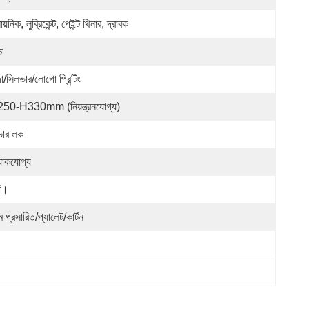
ায়নিক, লুব্রিকেন্ট, পেইন্ট থিনার, দ্রাবক
চ
া/সিলভার/লোগো প্রিন্টিং
50-H330mm (নিয়ন্ত্রনযোগ্য)
ভার লক
্যাকযোগ্য
াঁ।
্ম প্রসারিত/প্যালেট/কার্টন