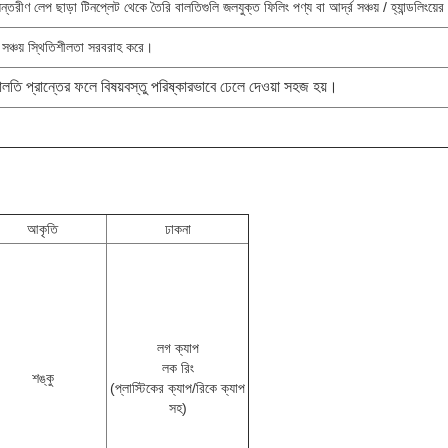
ণ লেপ ছাড়া টিনপ্লেট থেকে তৈরি বালতিগুলি জলযুক্ত ফিলিং পণ্য বা আর্দ্র সঞ্চয় / হ্যান্ডলিংয়ের জ
 সঞ্চয় স্থিতিশীলতা সরবরাহ করে।
ালতি প্রান্তের ফলে বিষয়বস্তু পরিষ্কারভাবে ঢেলে দেওয়া সহজ হয়।
আকৃতি
ঢাকনা
লগ ক্যাপ
লক রিং
শঙ্কু
(প্লাস্টিকের ক্যাপ/রিকে ক্যাপ
সহ)