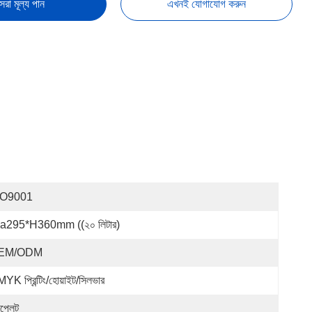
েরা মূল্য পান
এখনই যোগাযোগ করুন
SO9001
a295*H360mm ((২০ লিটার)
EM/ODM
YK প্রিন্টিং/হোয়াইট/সিলভার
নপ্লেট