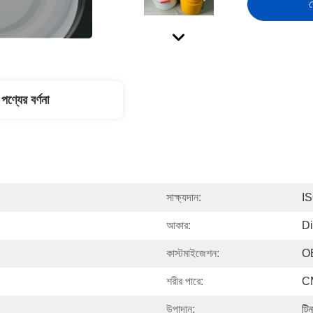
স
পণ্যের বর্ণনা
সাক্ষ্যদান:
I
আকার:
Di
কাস্টমাইজেশন:
O
শরীর পারে:
CM
উপাদান:
টি