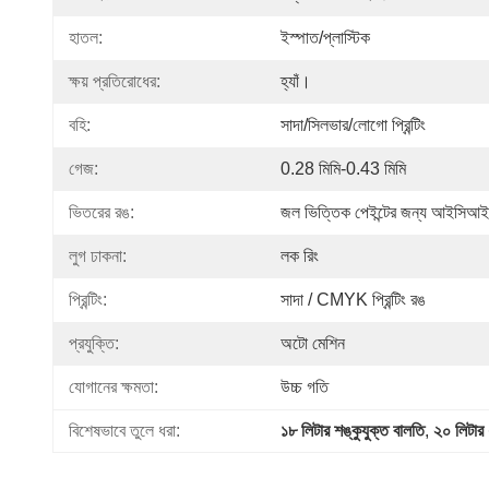
হাতল:
ইস্পাত/প্লাস্টিক
ক্ষয় প্রতিরোধের:
হ্যাঁ।
বহি:
সাদা/সিলভার/লোগো প্রিন্টিং
গেজ:
0.28 মিমি-0.43 মিমি
ভিতরের রঙ:
জল ভিত্তিক পেইন্টের জন্য আইসিআই 
লুগ ঢাকনা:
লক রিং
প্রিন্টিং:
সাদা / CMYK প্রিন্টিং রঙ
প্রযুক্তি:
অটো মেশিন
যোগানের ক্ষমতা:
উচ্চ গতি
বিশেষভাবে তুলে ধরা:
১৮ লিটার শঙ্কুযুক্ত বালতি
, 
২০ লিটার 