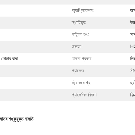
অ্যাপ্লিকেশন:
রাস
স্থায়িত্ব:
উচ্
বাহ্যিক রঙ:
সাদ
উচ্চতা:
H2
সোনার বাধা
ঢাকনা প্রকার:
লি
প্যাকেজ:
স্ট
স্ট্যাকযোগ্য:
হ্য
প্যাকেজিং বিবরণ:
ফিল
ধাতব শঙ্কুযুক্ত বালতি