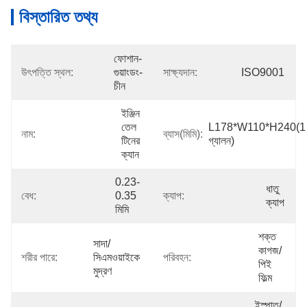
বিস্তারিত তথ্য
ফোশান-
উৎপত্তি স্থল:
গুয়াংডং-
সাক্ষ্যদান:
ISO9001
চীন
ইঞ্জিন 
তেল 
L178*W110*H240(1 
নাম:
ব্যাস(মিমি):
টিনের 
গ্যালন)
ক্যান
0.23-
ধাতু 
বেধ:
0.35 
ক্যাপ:
ক্যাপ
মিমি
শক্ত 
সাদা/
কাগজ/
শরীর পারে:
সিএমওয়াইকে 
পরিবহন:
পিই 
মুদ্রণ
ফিল্ম
ইস্পাত/