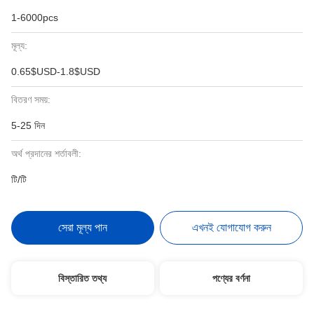
1-6000pcs
মূল্য:
0.65$USD-1.8$USD
বিতরণ সময়:
5-25 দিন
অর্থ প্রদানের শর্তাবলী:
টি/টি
সেরা মূল্য পান
এখনই যোগাযোগ করুন
বিস্তারিত তথ্য
পণ্যের বর্ণনা