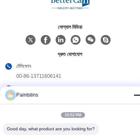
সোশ্যাল মিডিয়া
দ্রুত যোগাযোগ
টেলিফোন
00-86-13711606141
ই-মেইল
Paintstins
gembettercan@gmail.com
ঠিকানা
10:52 PM
গুয়াংডং প্রদেশের গুয়াংজু শহরের হুয়াদু জেলার হুয়াচেং রাস্তা।
Good day, what product are you looking for?
গোপনীয়তা নীতি
|
সাইট ম্যাপ