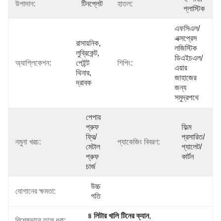
উপাদান:
টিনপ্লেট
হাতল:
প্লাস্টিক
এফসিএল/
এক্সপ্রেস 
রাসায়নিক, 
লজিস্টিক 
লুব্রিকেন্ট, 
ডিএইচএল/
অ্যাপ্লিকেশন:
পেইন্ট 
শিপিং:
এয়ার 
থিনার, 
জাহাজের 
দ্রাবক
জন্য 
সমুদ্রপথে
পেপার 
প্রুফ 
ফিল্ম 
ফ্রি/
প্রসারিত/
নমুনা খরচ:
প্যাকেজিং বিবরণ:
মেটাল 
প্যালেট/
প্রুফ 
কার্টন
চার্জ
উচ্চ 
যোগানের ক্ষমতা:
গতি
৪ লিটার খালি টিনের ক্যান
, 
বিশেষভাবে তুলে ধরা: