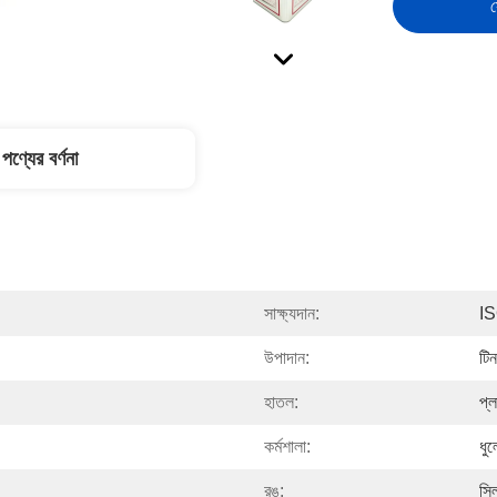
স
পণ্যের বর্ণনা
সাক্ষ্যদান:
I
উপাদান:
টি
হাতল:
প্ল
কর্মশালা:
ধুল
রঙ:
সিল