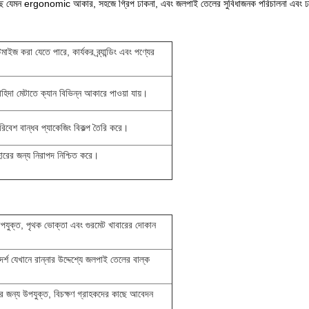
া হয়েছে যেমন ergonomic আকার, সহজে গ্রিপ ঢাকনা, এবং জলপাই তেলের সুবিধাজনক পরিচালনা এবং ঢ
মাইজ করা যেতে পারে, কার্যকর ব্র্যান্ডিং এবং পণ্যের
াহিদা মেটাতে ক্যান বিভিন্ন আকারে পাওয়া যায়।
পরিবেশ বান্ধব প্যাকেজিং বিকল্প তৈরি করে।
ারের জন্য নিরাপদ নিশ্চিত করে।
 উপযুক্ত, পৃথক ভোক্তা এবং গুরমেট খাবারের দোকান
দর্শ যেখানে রান্নার উদ্দেশ্যে জলপাই তেলের বাল্ক
়ের জন্য উপযুক্ত, বিচক্ষণ গ্রাহকদের কাছে আবেদন