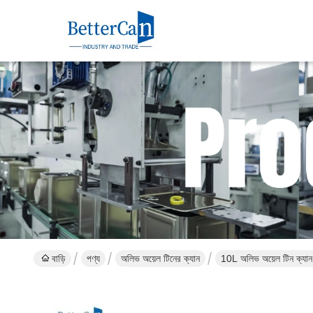
বাড়ি
পণ্য
অলিভ অয়েল টিনের ক্যান
10L অলিভ অয়েল টিন ক্যান ফু