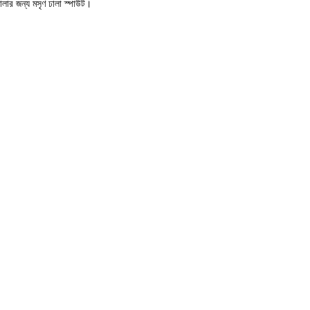
ালার জন্য মসৃণ ঢালা স্পাউট।