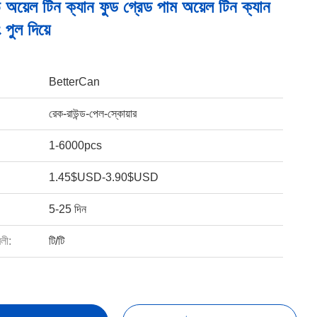
য়েল টিন ক্যান ফুড গ্রেড পাম অয়েল টিন ক্যান
 পুল দিয়ে
BetterCan
রেক-রাউন্ড-পেল-স্কোয়ার
1-6000pcs
1.45$USD-3.90$USD
5-25 দিন
বলী:
টি/টি