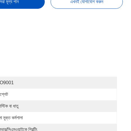
েরা মূল্য পান
এখনই যোগাযোগ করুন
SO9001
নপ্লেট
াস্টিক বা ধাতু
ো মুক্ত কর্মশালা
ভার/সিএমওয়াইকে প্রিন্টিং