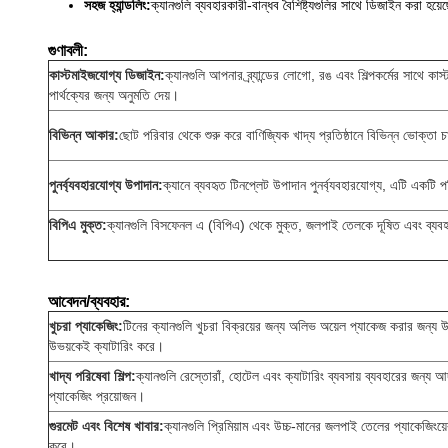
সহজ হ্যান্ডলিং:
ক্যানগুলি ব্যবহারকারী-বান্ধব বৈশিষ্ট্যগুলির সাথে ডিজাইন কর
গুণাবলী:
কাস্টমাইজযোগ্য ডিজাইন:
ক্যানগুলি আপনার ব্র্যান্ডের লোগো, রঙ এবং শিল্পকর্মের সাথে কাস্ট
পার্থক্যের জন্য অনুমতি দেয়।
বিভিন্ন আকার:
ছোট পরিবার থেকে শুরু করে বাণিজ্যিক খাদ্য প্রতিষ্ঠানে বিভিন্ন ভোক্তা চ
পুনর্ব্যবহারযোগ্য উপাদান:
ক্যানে ব্যবহৃত টিনপ্লেট উপাদান পুনর্ব্যবহারযোগ্য, এটি একটি 
বিপিএ মুক্ত:
ক্যানগুলি বিসফেনল এ (বিপিএ) থেকে মুক্ত, জলপাই তেলকে দূষিত এবং ব্যবহ
আবেদন/ব্যবহার:
খুচরা প্যাকেজিং:
টিনের ক্যানগুলি খুচরা বিক্রয়ের জন্য অলিভ অয়েল প্যাকেজ করার জন্য
উভয়কেই ক্যাটারিং করে।
খাদ্য পরিষেবা শিল্প:
ক্যানগুলি রেস্তোরাঁ, হোটেল এবং ক্যাটারিং ব্যবসায় ব্যবহারের জন্য আ
প্যাকেজিং প্রয়োজন।
গুরমেট এবং বিশেষ খাবার:
ক্যানগুলি প্রিমিয়াম এবং উচ্চ-মানের জলপাই তেলের প্যাকেজিংয
করে।