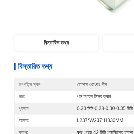
বিস্তারিত তথ্য
বিস্তারিত তথ্য
উৎপত্তি স্থল:
ফোশান-গুয়াংডং-চীন
নাম:
পাম অয়েল টিনের ক্যান
পুরুত্ব:
0.23 মিমি-0.28-0.30-0.35 মিমি
আকার:
L237*W237*H330MM
ক্যাপ:
ফুড গ্রেড 42 মিমি প্লাস্টিকের ঢাকনা