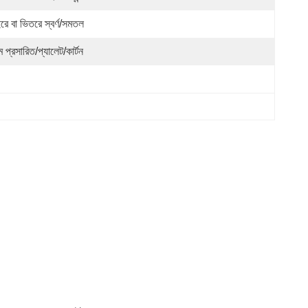
রে বা ভিতরে স্বর্ণ/সমতল
্ম প্রসারিত/প্যালেট/কার্টন