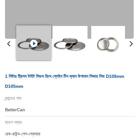
1 লিটার ট্রিপল টাইট লিডস রিংস প্লেইন টিন ক্যান উপাদান লিভার লিড D108mm
D105mm
ব্র্যান্ডের নাম:
BetterCan
মডেল নম্বর:
রেক-রাউন্ড-পেল-স্কোয়ার