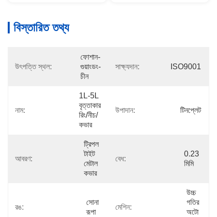
বিস্তারিত তথ্য
ফোশান-
উৎপত্তি স্থল:
গুয়াংডং-
সাক্ষ্যদান:
ISO9001
চীন
1L-5L 
বৃত্তাকার 
নাম:
উপাদান:
টিনপ্লেট
রিং/নীচ/
কভার
ট্রিপল 
টাইট 
0.23 
আবরণ:
বেধ:
মেটাল 
মিমি
কভার
উচ্চ 
সোনা 
গতির 
রঙ:
মেশিন:
রূপা
অটো 