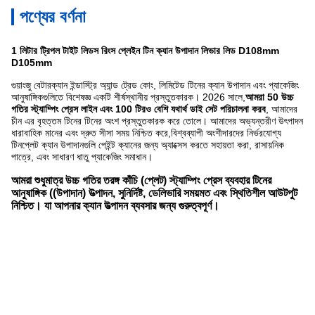
পণ্যের বর্ণনা
1 লিটার ট্রিপল টাইট লিডস রিংস প্লেইন টিন ক্যান উপাদান লিভার লিড D108mm
D105mm
গুয়াংজু বেটারক্যান ইন্ডাস্ট্রি অ্যান্ড ট্রেড কোং, লিমিটেড টিনের ক্যান উপাদান এবং প্যাকেজিং
আনুষাঙ্গিকগুলিতে বিশেষজ্ঞ একটি শীর্ষস্থানীয় প্রস্তুতকারক। 2026 সালে,
আমরা 50 উচ্চ
গতির স্ট্যাম্পিং প্রেস লাইন এবং 100 টিরও বেশি যথার্থ ডাই সেট পরিচালনা করব
, আমাদের
চীন এর বৃহত্তম টিনের টিনের অংশ প্রস্তুতকারক করে তোলে। আমাদের অভ্যন্তরীণ উৎপাদন
ধারাবাহিক মানের এবং দ্রুত সীসা সময় নিশ্চিত করে,বিশ্বব্যাপী অংশীদারদের নির্ভরযোগ্য
টিনপ্লেট ক্যান উপাদানগুলি পেইন্ট ক্যানের জন্য অ্যাক্সেস করতে সহায়তা করা, রাসায়নিক
পাত্রে, এবং সাধারণ ধাতু প্যাকেজিং সমাধান।
আমরা শুধুমাত্র উচ্চ গতির তরঙ্গ কাঁচি (প্লেট) স্ট্যাম্পিং প্রেস ব্যবহার টিনের 
আনুষাঙ্গিক ((উপাদান) উত্পাদন, সুনির্দিষ্ট, ডেলিভারি সময়মত এবং স্থিতিশীল আউটপুট 
নিশ্চিত। যা আপনার ক্যান উত্পাদন ব্যবসার জন্য গুরুত্বপূর্ণ।