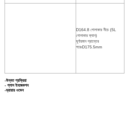
D164.8 গোলাকার নীচে (5L
গোলাকার ক্যান)
ঘূর্ণায়মান প্রান্তের
পরেঃD175.5mm
-উন্নত প্রক্রিয়া
- গ্লাস ইনজেকশন
-ড্রায়ার ওভেন