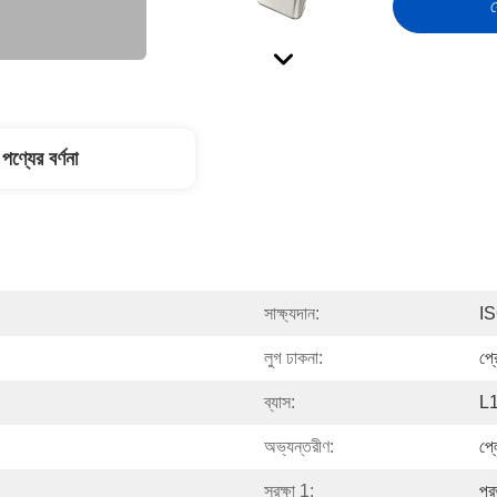
স
পণ্যের বর্ণনা
সাক্ষ্যদান:
I
লুগ ঢাকনা:
প্
ব্যাস:
L1
অভ্যন্তরীণ:
প্
সুরক্ষা 1:
প্