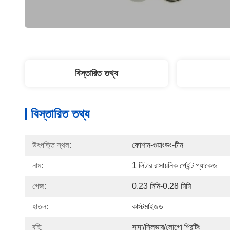
বিস্তারিত তথ্য
বিস্তারিত তথ্য
উৎপত্তি স্থল:
ফোশান-গুয়াংডং-চীন
নাম:
1 লিটার রাসায়নিক পেইন্ট প্যাকেজ
গেজ:
0.23 মিমি-0.28 মিমি
হাতল:
কাস্টমাইজড
বহি:
সাদা/সিলভার/লোগো প্রিন্টিং