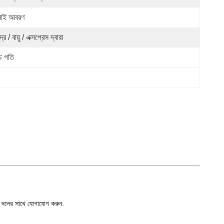
লাই আবরণ
দ্র / বায়ু / এক্সপ্রেস দ্বারা
্চ গতি
় দলের সাথে যোগাযোগ করুন.