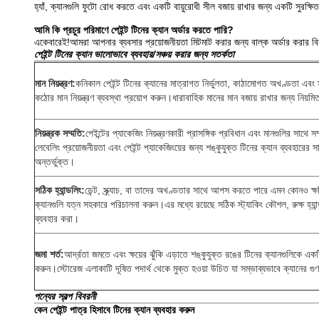
হ্যাঁ, ক্যানগুলি ফুটো রোধ করতে এবং একটি বায়ুরোধী সীল বজায় রাখার জন্য একটি সুরক্ষিত 
আমি কি প্রচুর পরিমাণে পেইন্ট টিনের ক্যান অর্ডার করতে পারি?
একেবারেই!আমরা আপনার ব্যবসার প্রয়োজনীয়তা মিটমাট করার জন্য বাল্ক অর্ডার করার ব
পেইন্ট টিনের ক্যান ভালোভাবে ব্যবহার/সঞ্চয় করার জন্য সতর্কতা
মান নিয়ন্ত্রণ:
কনিকাল পেইন্ট টিনের ক্যানের মাত্রাগত নির্ভুলতা, কাঠামোগত অখণ্ডতা এবং সাম
কঠোর মান নিয়ন্ত্রণ ব্যবস্থা প্রয়োগ করুন।ধারাবাহিক মানের মান বজায় রাখার জন্য নিয়ম
নিয়ন্ত্রক সম্মতি:
পেইন্টের প্যাকেজিং নিয়ন্ত্রণকারী প্রাসঙ্গিক প্রবিধান এবং মানগুলির সাথে স
লেবেলিং প্রয়োজনীয়তা এবং পেইন্ট প্যাকেজিংয়ের জন্য শঙ্কুযুক্ত টিনের ক্যান ব্যবহারের সাথ
অন্তর্ভুক্ত।
সঠিক হ্যান্ডলিং:
ডেন্ট, স্ক্র্যাচ, বা তাদের অখণ্ডতার সাথে আপস করতে পারে এমন কোনও ক্ষত
ক্যানগুলি যত্ন সহকারে পরিচালনা করুন।এর মধ্যে রয়েছে সঠিক স্ট্যাকিং কৌশল, রুক্ষ হ্যান্
ব্যবহার করা।
জমা শর্ত:
আর্দ্রতা জমতে এবং ক্ষয়ের ঝুঁকি এড়াতে শঙ্কুযুক্ত রঙের টিনের ক্যানগুলিকে এক
করুন।স্টোরেজ এলাকাটি দূষিত পদার্থ থেকে মুক্ত হওয়া উচিত যা সম্ভাব্যভাবে ক্যানের 
পন্যের স্বল্প বিবরনী
কেন পেইন্ট পাত্র হিসাবে টিনের ক্যান ব্যবহার করুন