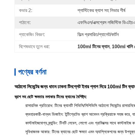
কভার 2:
প্লাস্টিকের ক্যাপ সহ লিভার শীর্ষ
পাঠানো:
এফসিএল/এক্সপ্রেস লজিস্টিক ডিএইচএ
প্যাকেজিং বিবরণ:
ফিল্ম প্রসারিত/প্যালেট/কার্টন
বিশেষভাবে তুলে ধরা:
100ml টিনের ক্যান
, 
100ml খালি ম
পণ্যের বর্ণনা
আঠালো সিমেন্টের জন্য ধাতব ঢাকনা টিনপ্লেট ইনার প্লাগ দিয়ে 100ml টিন ক্যা
ব্রাশ সহ ছোট ক্ষমতার নলাকার টিনের ক্যানের বৈশিষ্ট্য:
রাসায়নিক প্রতিরোধ: টিনের ক্যানটি পিভিসি/সিপিভিসি আঠালো সিমেন্টের রাসায়নিকে
ব্যবহারকারী-বান্ধব ডিজাইন: ইন্টিগ্রেটেড ব্রাশ আবেদন প্রক্রিয়াকে সহজ ক
কাস্টমাইজযোগ্য ব্র্যান্ডিং: টিনটি লেবেল, লোগো এবং গ্রাফিক্সের সাথে কাস্টমাইজ কর
সুবিধাজনক আকার: টিনের ক্যানের ছোট ক্ষমতা এমন অ্যাপ্লিকেশনের জন্য উপযুক্ত 