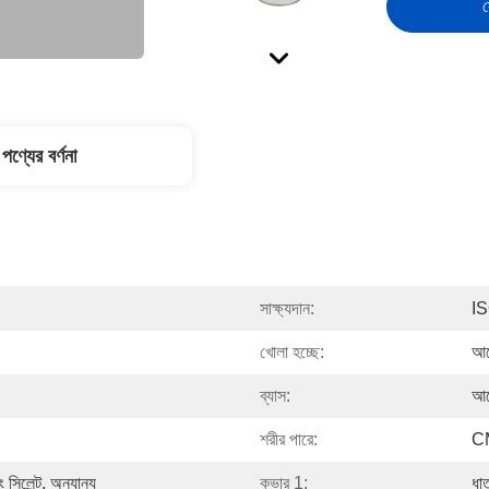
স
পণ্যের বর্ণনা
সাক্ষ্যদান:
I
খোলা হচ্ছে:
আর
ব্যাস:
আর
শরীর পারে:
CM
সিলেন্ট, অন্যান্য
কভার 1:
ধা