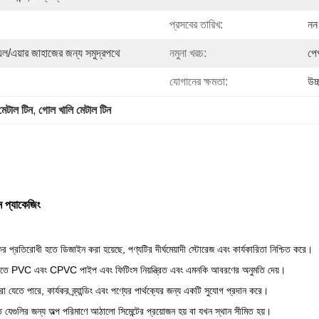
প্রসবের তারিখ:
নন 
ল/এয়ার জাহাজের জন্য সমুদ্রপথে
নমুনা খরচ:
পেপ
যোগানের ক্ষমতা:
উচ
েটাল টিন
, 
গোল খালি মেটাল টিন
ন প্যাকেজিং
র প্রতিরোধী হতে ডিজাইন করা হয়েছে, পণ্যটির দীর্ঘমেয়াদী স্টোরেজ এবং কার্যকারিতা নিশ্চিত করে।
রে, যাতে PVC এবং CPVC পাইপ এবং ফিটিংস নিয়ন্ত্রিত এবং এমনকি আবরণের অনুমতি দেয়।
া যেতে পারে, কার্যকর ব্র্যান্ডিং এবং পণ্যের পার্থক্যের জন্য একটি সুযোগ প্রদান করে।
যেগুলির জন্য অল্প পরিমাণে আঠালো সিমেন্টের প্রয়োজন হয় বা যখন স্থান সীমিত হয়।