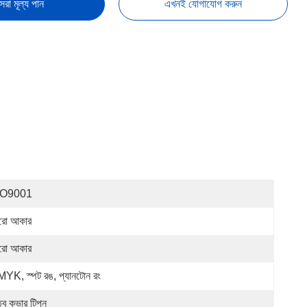
েরা মূল্য পান
এখনই যোগাযোগ করুন
SO9001
ো আকার
ো আকার
YK, স্পট রঙ, প্যানটোন রং
তব কভার টিপুন