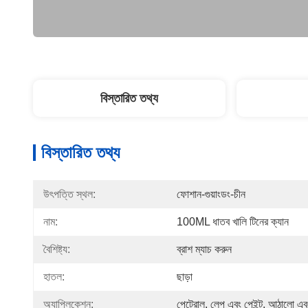
বিস্তারিত তথ্য
বিস্তারিত তথ্য
উৎপত্তি স্থল:
ফোশান-গুয়াংডং-চীন
নাম:
100ML ধাতব খালি টিনের ক্যান
বৈশিষ্ট্য:
ব্রাশ ম্যাচ করুন
হাতল:
ছাড়া
অ্যাপ্লিকেশন:
পেট্রোল, লেপ এবং পেইন্ট, আঠালো এবং 