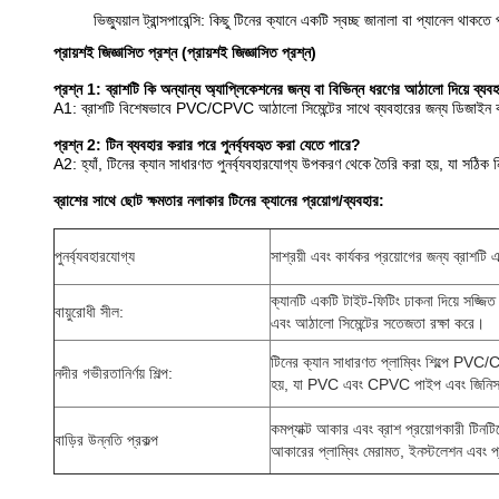
ভিজ্যুয়াল ট্রান্সপারেন্সি: কিছু টিনের ক্যানে একটি স্বচ্ছ জানালা বা প্যানেল থ
প্রায়শই জিজ্ঞাসিত প্রশ্ন (প্রায়শই জিজ্ঞাসিত প্রশ্ন)
প্রশ্ন 1: ব্রাশটি কি অন্যান্য অ্যাপ্লিকেশনের জন্য বা বিভিন্ন ধরণের আঠালো দিয়ে ব্য
A1: ব্রাশটি বিশেষভাবে PVC/CPVC আঠালো সিমেন্টের সাথে ব্যবহারের জন্য ডিজাইন করা 
প্রশ্ন 2: টিন ব্যবহার করার পরে পুনর্ব্যবহৃত করা যেতে পারে?
A2: হ্যাঁ, টিনের ক্যান সাধারণত পুনর্ব্যবহারযোগ্য উপকরণ থেকে তৈরি করা হয়, যা সঠিক 
ব্রাশের সাথে ছোট ক্ষমতার নলাকার টিনের ক্যানের প্রয়োগ/ব্যবহার:
পুনর্ব্যবহারযোগ্য
সাশ্রয়ী এবং কার্যকর প্রয়োগের জন্য ব্রাশটি
ক্যানটি একটি টাইট-ফিটিং ঢাকনা দিয়ে সজ্জি
বায়ুরোধী সীল:
এবং আঠালো সিমেন্টের সতেজতা রক্ষা করে।
টিনের ক্যান সাধারণত প্লাম্বিং শিল্পে PVC
নদীর গভীরতানির্ণয় শিল্প:
হয়, যা PVC এবং CPVC পাইপ এবং জিনিসপত
কমপ্যাক্ট আকার এবং ব্রাশ প্রয়োগকারী টিনট
বাড়ির উন্নতি প্রকল্প
আকারের প্লাম্বিং মেরামত, ইনস্টলেশন এবং প