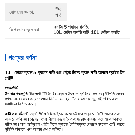
উচ্চ 
যোগানের ক্ষমতা:
গতি
কাস্টম 5 গ্যালন বালতি
, 
বিশেষভাবে তুলে ধরা:
10L মেটাল বালতি বাটি
, 
10L মেটাল বালতি
পণ্যের বর্ণনা
10L মেটাল ক্যান 5 গ্যালন খালি ওড পেইন্ট টিনের ক্যান খালি আবরণ প্রাইম টিন
পেইন্ট
ওভারভিউ
উপাদান প্রস্তুতি:
টিনপ্লেট শীট তৈরির মাধ্যমে উৎপাদন প্রক্রিয়া শুরু হয়।শীটগুলি তাদের
গুণমান এবং বেধের জন্য সাবধানে নির্বাচন করা হয়, টিনের ক্যানের পছন্দসই শক্তি এবং
স্থায়িত্ব নিশ্চিত করে।
কাটা এবং গঠন:
টিনপ্লেট শীটগুলি ডিজাইনের প্রয়োজনীয়তা অনুসারে নির্দিষ্ট আকার এবং
আকারে কাটা হয়।তারপর, তারা বিশেষ যন্ত্রপাতি এবং সরঞ্জাম ব্যবহার করে শঙ্কু আকারে
গঠিত হয়।গঠন প্রক্রিয়ায় পেইন্ট টিনের ক্যানের বৈশিষ্ট্যযুক্ত টেপারড কাঠামো তৈরি করতে
সুনির্দিষ্ট বাঁকানো এবং আকার দেওয়া জড়িত।