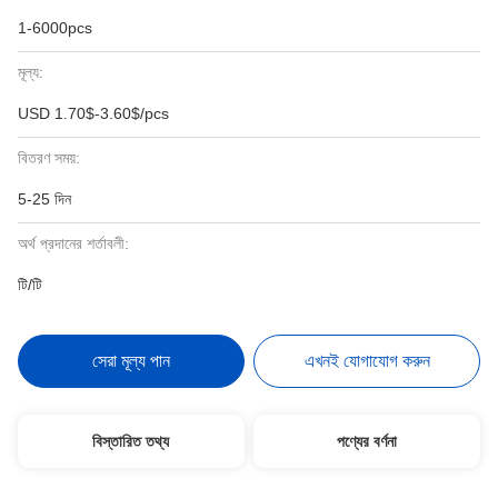
1-6000pcs
মূল্য:
USD 1.70$-3.60$/pcs
বিতরণ সময়:
5-25 দিন
অর্থ প্রদানের শর্তাবলী:
টি/টি
সেরা মূল্য পান
এখনই যোগাযোগ করুন
বিস্তারিত তথ্য
পণ্যের বর্ণনা