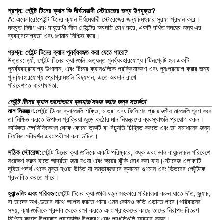
প্রশ্ন: পেইন্ট টিনের ক্যান কি দীর্ঘমেয়াদী স্টোরেজের জন্য উপযুক্ত?
A: একেবারে!পেইন্ট টিনের ক্যান দীর্ঘমেয়াদী স্টোরেজের জন্য চমৎকার সুরক্ষা প্রদান করে।
মজবুত নির্মাণ এবং বায়ুরোধী সীল পেইন্টের অবনতি রোধ করে, একটি বর্ধিত সময়ের জন্য এর
ব্যবহারযোগ্যতা এবং গুণমান নিশ্চিত করে।
প্রশ্ন: পেইন্ট টিনের ক্যান পুনর্ব্যবহৃত করা যেতে পারে?
উত্তর: হ্যাঁ, পেইন্ট টিনের ক্যানগুলি অত্যন্ত পুনর্ব্যবহারযোগ্য।টিনপ্লেট হল একটি
পুনর্ব্যবহারযোগ্য উপাদান, এবং টিনের ক্যানগুলিকে প্রক্রিয়াকরণ এবং পুনঃপ্রয়োগ করার জন্য
পুনর্ব্যবহারযোগ্য প্রোগ্রামগুলি বিদ্যমান, এতে অবদান রাখে
পরিবেশগত ধারণক্ষমতা.
পেইন্ট টিনের ক্যান ভালোভাবে ব্যবহার/সঞ্চয় করার জন্য সতর্কতা
মান নিয়ন্ত্রণ:
পেইন্ট টিনের ক্যানগুলি শক্তি, মাত্রা এবং ফিনিশের প্রয়োজনীয় মানগুলি পূরণ করে
তা নিশ্চিত করতে উত্পাদন প্রক্রিয়া জুড়ে কঠোর মান নিয়ন্ত্রণের ব্যবস্থাগুলি প্রয়োগ করুন।
কাঙ্ক্ষিত স্পেসিফিকেশন থেকে কোনো ত্রুটি বা বিচ্যুতি চিহ্নিত করতে এবং তা সমাধানের জন্য
নিয়মিত পরিদর্শন এবং পরীক্ষা করা উচিত।
সঠিক স্টোরেজ:
পেইন্ট টিনের ক্যানগুলিকে একটি পরিষ্কার, শুষ্ক এবং ভাল বায়ুচলাচল পরিবেশে
সংরক্ষণ করুন যাতে আর্দ্রতা জমা হওয়া এবং ক্ষয়ের ঝুঁকি রোধ করা যায়।স্টোরেজ এলাকাটি
দূষিত পদার্থ থেকে মুক্ত হওয়া উচিত যা সম্ভাব্যভাবে ক্যানের গুণমান এবং ভিতরের পেইন্টকে
প্রভাবিত করতে পারে।
হ্যান্ডলিং এবং পরিবহন:
পেইন্ট টিনের ক্যানগুলি যত্ন সহকারে পরিচালনা করুন যাতে দাঁত, স্ক্র্যাচ,
বা তাদের অখণ্ডতার সাথে আপস করতে পারে এমন কোনও ক্ষতি এড়াতে পারে।পরিবহনের
সময়, ক্যানগুলিকে প্রভাব থেকে রক্ষা করতে এবং গ্রাহকদের কাছে তাদের নিরাপদ বিতরণ
নিশ্চিত করতে উপযুক্ত প্যাকেজিং উপকরণ এবং পদ্ধতিগুলি ব্যবহার করুন।