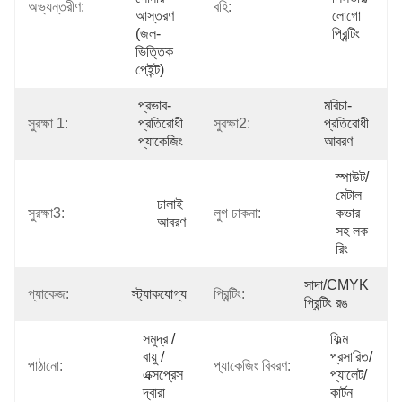
অভ্যন্তরীণ:
বহি:
আস্তরণ 
লোগো 
(জল-
প্রিন্টিং
ভিত্তিক 
পেইন্ট)
প্রভাব-
মরিচা-
সুরক্ষা 1:
প্রতিরোধী 
সুরক্ষা2:
প্রতিরোধী 
প্যাকেজিং
আবরণ
স্পাউট/
মেটাল 
ঢালাই 
সুরক্ষা3:
লুগ ঢাকনা:
কভার 
আবরণ
সহ লক 
রিং
সাদা/CMYK 
প্যাকেজ:
স্ট্যাকযোগ্য
প্রিন্টিং:
প্রিন্টিং রঙ
সমুদ্র / 
ফিল্ম 
বায়ু / 
প্রসারিত/
পাঠানো:
প্যাকেজিং বিবরণ:
এক্সপ্রেস 
প্যালেট/
দ্বারা
কার্টন