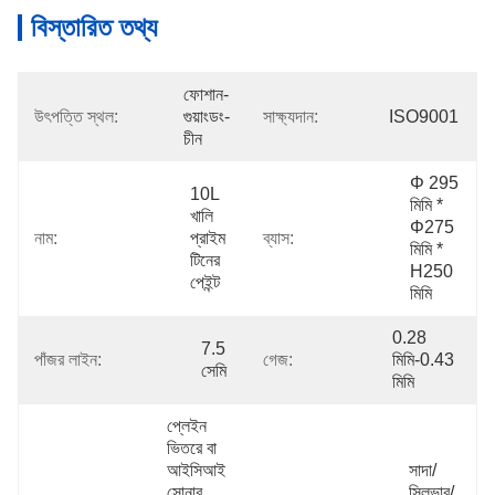
বিস্তারিত তথ্য
ফোশান-
উৎপত্তি স্থল:
গুয়াংডং-
সাক্ষ্যদান:
ISO9001
চীন
Φ 295 
10L 
মিমি * 
খালি 
Φ275 
নাম:
প্রাইম 
ব্যাস:
মিমি * 
টিনের 
H250 
পেইন্ট
মিমি
0.28 
7.5 
পাঁজর লাইন:
গেজ:
মিমি-0.43 
সেমি
মিমি
প্লেইন 
ভিতরে বা 
আইসিআই 
সাদা/
সোনার 
সিলভার/