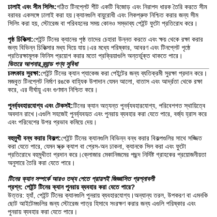
ঢালাই এবং সীম সিলিং:
গঠিত টিনপ্লেট শীট একটি বিজোড় এবং নিরাপদ ধারক তৈরি করতে সীম
বরাবর একসঙ্গে ঢালাই করা হয়।ক্যানগুলি বায়ুরোধী এবং লিকপ্রুফ নিশ্চিত করার জন্য সীম
সিলিং করা হয়, স্টোরেজ বা পরিবহনের সময় কোনও সম্ভাব্য পেইন্ট ফুটো প্রতিরোধ করে।
পৃষ্ঠ চিকিত্সা:
পেইন্ট টিনের ক্যানের পৃষ্ঠ তাদের চেহারা উন্নত করতে এবং ক্ষয় থেকে রক্ষা করার
জন্য বিভিন্ন চিকিত্সার মধ্য দিয়ে যায়।এর মধ্যে পরিষ্কার, আবরণ এবং টিনপ্লেট পৃষ্ঠে
প্রতিরক্ষামূলক ফিনিস প্রয়োগ করার মতো প্রক্রিয়াগুলি অন্তর্ভুক্ত থাকতে পারে।
ভিতরে আপনার ব্র্যান্ড পণ্য সুবিধা
চমৎকার সুরক্ষা:
পেইন্ট টিনের ক্যান প্যাকেজ করা পেইন্টের জন্য ব্যতিক্রমী সুরক্ষা প্রদান করে।
মজবুত টিনপ্লেট নির্মাণ রঙকে বাহ্যিক উপাদান যেমন আলো, বাতাস এবং আর্দ্রতা থেকে রক্ষা
করে, এর দীর্ঘায়ু এবং গুণমান নিশ্চিত করে।
পুনর্ব্যবহারযোগ্য এবং টেকসই:
টিনের ক্যান অত্যন্ত পুনর্ব্যবহারযোগ্য, পরিবেশগত স্থায়িত্বে
অবদান রাখে।এগুলি সহজেই পুনর্ব্যবহৃত এবং পুনরায় ব্যবহার করা যেতে পারে, বর্জ্য হ্রাস করে
এবং পরিবেশের উপর প্রভাব কমিয়ে দেয়।
বহুমুখী বন্ধ করার বিকল্প:
পেইন্ট টিনের ক্যানগুলি বিভিন্ন বন্ধ করার বিকল্পগুলির সাথে সজ্জিত
করা যেতে পারে, যেমন স্ক্রু ক্যাপ বা প্রেস-অন ঢাকনা, ক্যানকে সিল করা এবং ফুটো
প্রতিরোধে বহুমুখীতা প্রদান করে।ক্লোজার মেকানিজমের পছন্দ নির্দিষ্ট গ্রাহকের প্রয়োজনীয়তা
অনুসারে তৈরি করা যেতে পারে।
টিনের ক্যান সম্পর্কে আরও তথ্য পেতে প্রায়শই জিজ্ঞাসিত প্রশ্নাবলী
প্রশ্ন: পেইন্ট টিনের ক্যান পুনরায় ব্যবহার করা যেতে পারে?
উত্তর: হ্যাঁ, পেইন্ট টিনের ক্যানগুলি পুনরায় ব্যবহারযোগ্য।অন্যান্য তরল, উপকরণ বা এমনকি
ছোট আইটেমগুলির জন্য স্টোরেজ পাত্র হিসাবে সংরক্ষণ করার জন্য এগুলি পরিষ্কার এবং
পুনরায় ব্যবহার করা যেতে পারে।