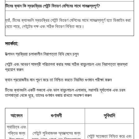
টিনের ক্যান কি স্বয়ংক্রিয় পেইন্ট বিতরণ মেশিনের সাথে সামঞ্জস্যপূর্ণ?
হ্যাঁ, টিনের ক্যানগুলি স্বয়ংক্রিয় পেইন্ট বিতরণ মেশিনের সাথে সামঞ্জস্যপূর্ণ হতে ডিজাইন করা
যেতে পারে, পেইন্টের দক্ষ এবং সঠিক বিতরণ নিশ্চিত করে।
সতর্কতা:
উত্পাদন প্রক্রিয়া চলাকালীন নিরাপত্তা বিধি মেনে চলুন
পেইন্ট এবং আবরণ সামগ্রী পরিচালনা করার সময় সঠিক বায়ুচলাচল এবং নিরাপত্তা ব্যবস্থা
প্রয়োগ করুন
ক্যান প্রয়োজনীয় মান পূরণ করে তা নিশ্চিত করতে নিয়মিত গুণমান পরীক্ষা করুন
টিনের ক্যানগুলি একটি শুকনো এবং ভাল বায়ুচলাচল এলাকায়, সরাসরি সূর্যালোক এবং চরম
তাপমাত্রা থেকে দূরে, তাদের গুণমান বজায় রাখতে সংরক্ষণ করুন
আবেদন
গুণাবলী
সুবিধাদি
স্থায়িত্ব এবং
শক্তির জন্য
পেইন্টে সুবিধাজনক অ্যাক্সেসের জন্য
পেইন্ট সতেজতা নিশ্চিত করে এবং