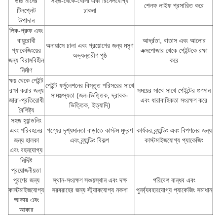
উচ্চ মানের
সহজ-থেকে-খোলা এবং রিসেলযোগ্য
শেলফ লাইফ প্রসারিত করে
টিনপ্লেট
ঢাকনা
উপাদান
লিক-প্রুফ এবং
বায়ুরোধী
আর্দ্রতা, বাতাস এবং আলোর
অনায়াসে ঢালা এবং প্রয়োগের জন্য মসৃণ
প্যাকেজিংয়ের
এক্সপোজার থেকে পেইন্টকে রক্ষা
অভ্যন্তরীণ পৃষ্ঠ
জন্য বিরামবিহীন
করে
নির্মাণ
ক্ষয় থেকে পেইন্ট
পেইন্ট ফর্মুলেশনের বিস্তৃত পরিসরের সাথে
রক্ষা করার জন্য
সময়ের সাথে সাথে পেইন্টের গুণমান
সামঞ্জস্যতা (জল-ভিত্তিক, দ্রাবক-
জারা-প্রতিরোধী
এবং ধারাবাহিকতা সংরক্ষণ করে
ভিত্তিক, ইত্যাদি)
বৈশিষ্ট্য
সহজ হ্যান্ডলিং
এবং পরিবহনের
পণ্যের দৃশ্যমানতা বাড়াতে কাস্টম মুদ্রণ
কার্যকর ব্র্যান্ডিং এবং বিপণনের জন্য
জন্য হালকা
এবং ব্র্যান্ডিং বিকল্প
কাস্টমাইজযোগ্য প্যাকেজিং
এবং বহনযোগ্য
নির্দিষ্ট
প্রয়োজনীয়তা
পূরণের জন্য
স্থান-সংরক্ষণ সঞ্চয়স্থান এবং দক্ষ
পরিবেশ বান্ধব এবং
কাস্টমাইজযোগ্য
সরবরাহের জন্য স্ট্যাকযোগ্য নকশা
পুনর্ব্যবহারযোগ্য প্যাকেজিং সমাধান
আকার এবং
আকার