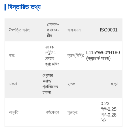
বিস্তারিত তথ্য
ফোশান-
উৎপত্তি স্থল:
গুয়াংডং-
সাক্ষ্যদান:
ISO9001
চীন
দ্রাবক 
পেইন্ট 1 
L115*W60*H180 
নাম:
ব্যাস(মিমি):
কোয়ার 
(স্ট্যান্ডার্ড সাইজ)
প্যাকেজিং
প্রেসার 
ক্যাপ/
ঢাকনা:
হাতল:
ছাড়া
প্লাস্টিকের 
ঢাকনা
0.23 
মিমি-0.25 
আকৃতি:
বর্গক্ষেত্র
পুরুত্ব:
মিমি-0.28 
মিমি