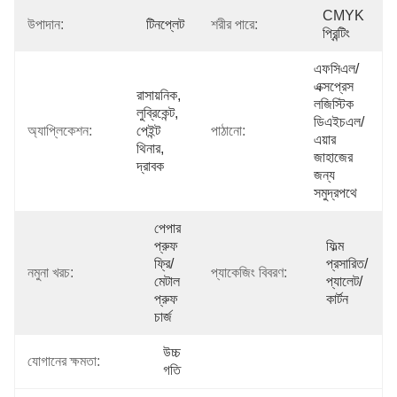
CMYK 
উপাদান:
টিনপ্লেট
শরীর পারে:
প্রিন্টিং
এফসিএল/
এক্সপ্রেস 
রাসায়নিক, 
লজিস্টিক 
লুব্রিকেন্ট, 
ডিএইচএল/
অ্যাপ্লিকেশন:
পেইন্ট 
পাঠানো:
এয়ার 
থিনার, 
জাহাজের 
দ্রাবক
জন্য 
সমুদ্রপথে
পেপার 
প্রুফ 
ফিল্ম 
ফ্রি/
প্রসারিত/
নমুনা খরচ:
প্যাকেজিং বিবরণ:
মেটাল 
প্যালেট/
প্রুফ 
কার্টন
চার্জ
উচ্চ 
যোগানের ক্ষমতা:
গতি