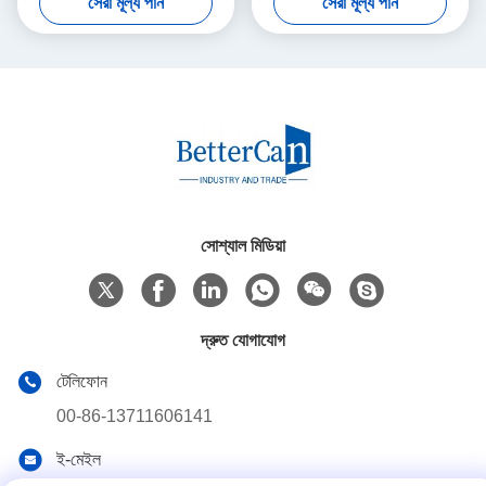
সেরা মূল্য পান
সেরা মূল্য পান
সোশ্যাল মিডিয়া
দ্রুত যোগাযোগ
টেলিফোন
00-86-13711606141
ই-মেইল