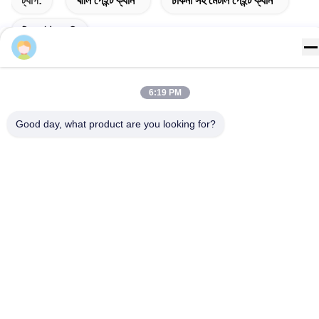
ট্যাগ:
খালি পেইন্ট ক্যান
ঢাকনা সহ মেটাল পেইন্ট ক্যান
টিন পেইন্ট বালতি
Paintstins
6:20 PM
সংশ্লিষ্ট পণ্য
Good day, what product are you looking for?
ভিডিও
ভিডিও
টাইট ট্রিপল ঢাকনা সহ কাস্টম খালি
1/2 পিন্ট সাইজের খালি মেটাল পেইন্ট