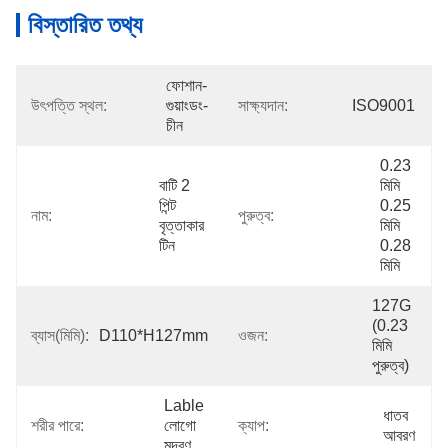
বিস্তারিত তথ্য
ফোশান-
উৎপত্তি স্থল:
গুয়াংডং-
সাক্ষ্যদান:
ISO9001
চীন
0.23 
বাটি 2 
মিমি 
পিন্ট 
0.25 
নাম:
পুরুত্ব:
বৃত্তাকার 
মিমি 
টিন
0.28 
মিমি
127G 
(0.23 
ব্যাস(মিমি):
D110*H127mm
ওজন:
মিমি 
পুরুত্ব)
Lable 
ধাতব 
শরীর পারে:
লোগো 
ক্যাপ:
আবরণ
মুদ্রণ