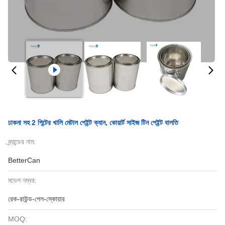
ঢাকনা সহ 2 পিন্টের খালি মেটাল পেইন্ট ক্যান, কোয়ার্ট সাইজ টিন পেইন্ট বালতি
ব্র্যান্ডের নাম:
BetterCan
মডেল নম্বর:
রেক-রাউন্ড-পেল-স্কোয়ার
MOQ: