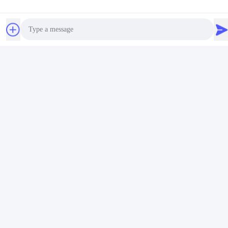
পেইন্ট টিনস 1 লিটার গোলাকার
ঢাকনা সহ ক্যান, বাকী পেইন্টের জন্য
অটোমোটিভ পেইন্ট ক্যান
স্টোরেজ পাত্রে পেইন্ট করুন
সেরা মূল্য পান
সেরা মূল্য পান
Photo
Video Call
Audio Call
সোশ্যাল মিডিয়া
দ্রুত যোগাযোগ
টেলিফোন
00-86-13711606141