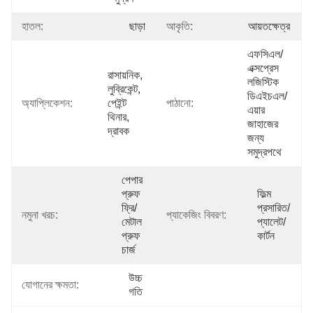
হাতল:
ছাড়া
আকৃতি:
আয়তক্ষেত্র
এফসিএল/
এক্সপ্রেস 
রাসায়নিক, 
লজিস্টিক 
লুব্রিকেন্ট, 
ডিএইচএল/
অ্যাপ্লিকেশন:
পেইন্ট 
পাঠানো:
এয়ার 
থিনার, 
জাহাজের 
দ্রাবক
জন্য 
সমুদ্রপথে
পেপার 
প্রুফ 
ফিল্ম 
ফ্রি/
প্রসারিত/
নমুনা খরচ:
প্যাকেজিং বিবরণ:
মেটাল 
প্যালেট/
প্রুফ 
কার্টন
চার্জ
উচ্চ 
যোগানের ক্ষমতা:
গতি