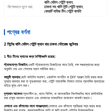
খালি মেটাল পেইন্ট ক্যান
, 
বিশেষভাবে তুলে ধরা:
ঢাকনা সহ খালি পিন্ট পেইন্ট ক্যান
, 
কোয়ার্ট সাইজ টিন পেইন্ট বালতি
পণ্যের বর্ণনা
2 পিন্টের খালি মেটাল পেইন্ট ক্যান যার ঢাকনা স্টোরেজ কন্টেনার
1 নীচে টিনের ক্যানের জন্য বৈশিষ্ট্যগুলি রয়েছে:
স্ট্যাকযোগ্য ডিজাইন:
একটি স্ট্যাকযোগ্য ডিজাইনের সাথে তৈরি, দক্ষ সঞ্চয়স্থানের জন্য
অনুমতি দেয় এবং শেলফের স্থান সর্বাধিক করে।
বহুমুখী ব্যবহার:
ছোট আইটেম সংরক্ষণ, ওয়ার্কশপ সংগঠিত বা DIY প্রকল্প তৈরি করার জন্য
পুনরায় ব্যবহার করা বা পুনঃব্যবহৃত করা, পেইন্ট প্যাকেজিং হিসাবে তাদের প্রাথমিক ব্যবহারের
বাইরে মূল্য যোগ করা।
দৃশ্যমান আবেদন:
স্পন্দনশীল রং, ধাতব ফিনিস, বা আলংকারিক নিদর্শনগুলির সাথে কাস্টমাইজ
করা চাক্ষুষ আবেদন বাড়াতে এবং দোকানের তাকগুলিতে মনোযোগ আকর্ষণ করতে।
মেশানো এবং কাঁপানোর সাথে সামঞ্জস্যতা:
মেশানো এবং কাঁপানো প্রক্রিয়া সহ্য করার জন্য
ডিজাইন করা হয়েছে, ব্যবহারকারীদের ফুটো বা ক্ষতি ছাড়াই পেইন্টের উপাদানগুলিকে