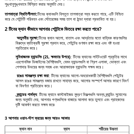
পুঙ্খানুপুঙ্খভাবে মিশ্রিত করার অনুমতি দেয়।
তাপমাত্রা স্থিতিশীলতা:
টিনের ক্যানগুলি বিস্তৃত তাপমাত্রা সহ্য করতে পারে, এটি নিশ্চিত
করে যে পেইন্টটি পরিবহন এবং স্টোরেজের সময় তাপ বা ঠান্ডা দ্বারা প্রভাবিত না হয়।
2 টিনের ক্যান কীভাবে আপনার পেইন্টকে ভিতরে রক্ষা করতে পারে?
অতুলনীয় সুরক্ষা:
টিনের ক্যান আলো, বাতাস এবং আর্দ্রতার মতো বাহ্যিক কারণগুলির
বিরুদ্ধে ব্যতিক্রমী সুরক্ষা প্রদান করে, পেইন্টের গুণমান রক্ষা করে এবং নষ্ট হওয়া
প্রতিরোধ করে।
সুবিধাজনক হ্যান্ডলিং (2L ক্ষমতার উপরে)
: টিনের ক্যানের লাইটওয়েট প্রকৃতির সাথে
এরগোনমিক ডিজাইনের বৈশিষ্ট্যগুলি, যেমন হ্যান্ডলগুলি বা গ্রিপ এলাকা, ভোক্তা এবং
পেশাদার উভয়ের জন্য সহজ এবং আরামদায়ক হ্যান্ডলিং সক্ষম করে।
রঙের সামঞ্জস্য রক্ষা করা
: টিনের ক্যানের আলো-অবরোধকারী বৈশিষ্ট্যগুলি পেইন্টের
আসল রঙের সামঞ্জস্য বজায় রাখতে সাহায্য করে, আলোর সংস্পর্শে আসার কারণে বিবর্ণ
বা বিবর্ণতা প্রতিরোধ করে।
ব্র্যান্ডের পার্থক্য
: টিনের ক্যানে কাস্টমাইজড মুদ্রণ বিকল্পগুলি অনন্য ব্র্যান্ডিং সুযোগের
জন্য অনুমতি দেয়, আপনার পণ্যগুলিকে বাজারে আলাদা করে তুলতে এবং গ্রাহকদের
দৃষ্টি আকর্ষণ করতে সক্ষম করে৷
3 আপনার ওয়ান-স্টপ ক্রয়ের জন্য আরও আকার
ক্যান মান
ব্যাস
শরীরের উচ্চতা