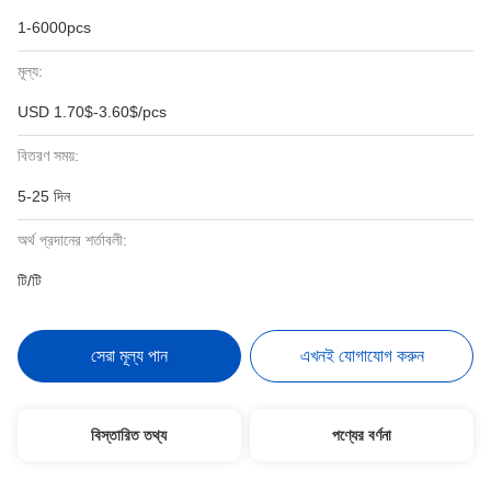
1-6000pcs
মূল্য:
USD 1.70$-3.60$/pcs
বিতরণ সময়:
5-25 দিন
অর্থ প্রদানের শর্তাবলী:
টি/টি
সেরা মূল্য পান
এখনই যোগাযোগ করুন
বিস্তারিত তথ্য
পণ্যের বর্ণনা