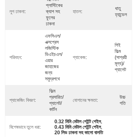
প্লাস্টিকের 
ধাতু 
লুগ ঢাকনা:
ক্যাপ সহ 
হাতল:
হ্যান্ডেল
ফুলের 
ঢাকনা
এফসিএল/
এক্সপ্রেস 
পিই 
লজিস্টিক 
ফিল্ম 
ডিএইচএল/
পরিবহন:
প্যাকেজ:
(সাশ্রয়ী 
এয়ার 
মূল্য)/
জাহাজের 
প্যালেট
জন্য 
সমুদ্রপথে
ফিল্ম 
প্রসারিত/
উচ্চ 
প্যাকেজিং বিবরণ:
যোগানের ক্ষমতা:
প্যালেট/
গতি
কার্টন
0.32 মিমি মেটাল পেইন্ট পেইল
, 
বিশেষভাবে তুলে ধরা:
0.43 মিমি মেটাল পেইন্ট পেইল
, 
20 লিড ঢাকনা সহ কালো বালতি