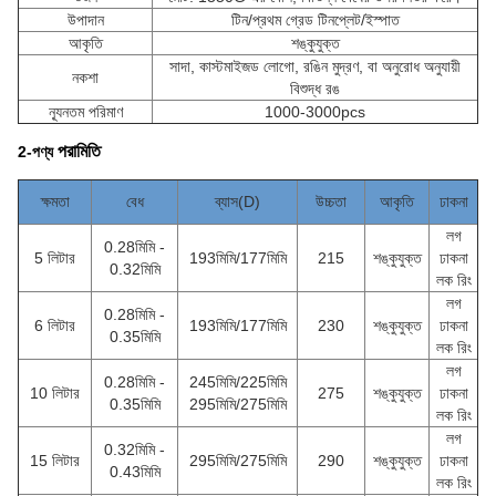
উপাদান
টিন/প্রথম গ্রেড টিনপ্লেট/ইস্পাত
আকৃতি
শঙ্কুযুক্ত
সাদা, কাস্টমাইজড লোগো, রঙিন মুদ্রণ, বা অনুরোধ অনুযায়ী
নকশা
বিশুদ্ধ রঙ
ন্যূনতম পরিমাণ
1000-3000pcs
পরামিতি
2-পণ্য
ক্ষমতা
বেধ
ব্যাস(D)
উচ্চতা
আকৃতি
ঢাকনা
লগ
0.28মিমি -
5 লিটার
193মিমি/177মিমি
215
শঙ্কুযুক্ত
ঢাকনা
0.32মিমি
লক রিং
লগ
0.28মিমি -
6 লিটার
193মিমি/177মিমি
230
শঙ্কুযুক্ত
ঢাকনা
0.35মিমি
লক রিং
লগ
0.28মিমি -
245মিমি/225মিমি
10 লিটার
275
শঙ্কুযুক্ত
ঢাকনা
0.35মিমি
295মিমি/275মিমি
লক রিং
লগ
0.32মিমি -
15 লিটার
295মিমি/275মিমি
290
শঙ্কুযুক্ত
ঢাকনা
0.43মিমি
লক রিং