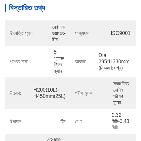
বিস্তারিত তথ্য
ফোশান-
উৎপত্তি স্থল:
গুয়াংডং-
সাক্ষ্যদান:
ISO9001
চীন
5 
Dia 
গ্যালন 
পণ্যের নাম:
আকার:
295*H330mm 
টিনের 
(নিয়ন্ত্রণযোগ্য)
ক্যান
স্বয়ংক্রিয় 
H200(10L)-
মেশিন 
উচ্চতা:
পরীক্ষামূলক:
H450mm(25L)
পরীক্ষা 
ফুটো
0.32 
উপাদান:
টিন
বেধ:
মিমি-0.43 
মিমি
42 মিমি 