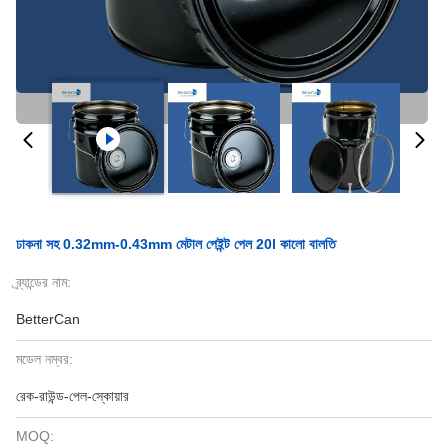
ঢাকনা সহ 0.32mm-0.43mm মেটাল পেইন্ট পেল 20l কালো বালতি
ব্র্যান্ডের নাম:
BetterCan
মডেল নম্বর:
রেক-রাউন্ড-পেল-স্কোয়ার
MOQ: