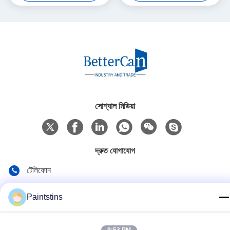
সোশ্যাল মিডিয়া
দ্রুত যোগাযোগ
টেলিফোন
00-86-13711606141
Paintstins
ই-মেইল
gembettercan@gmail.com