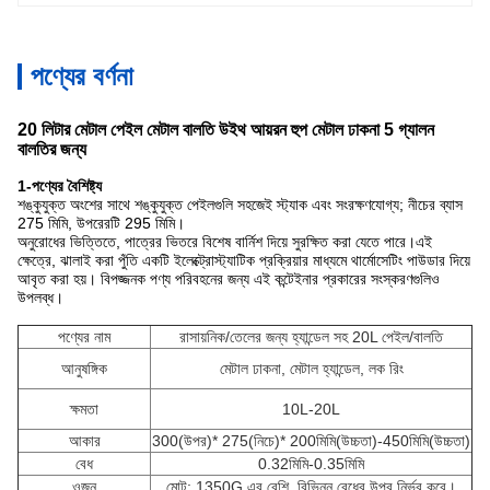
পণ্যের বর্ণনা
20 লিটার মেটাল পেইল মেটাল বালতি উইথ আয়রন হুপ মেটাল ঢাকনা 5 গ্যালন
বালতির জন্য
1-পণ্যের বৈশিষ্ট্য
শঙ্কুযুক্ত অংশের সাথে শঙ্কুযুক্ত পেইলগুলি সহজেই স্ট্যাক এবং সংরক্ষণযোগ্য; নীচের ব্যাস
275 মিমি, উপরেরটি 295 মিমি।
অনুরোধের ভিত্তিতে, পাত্রের ভিতরে বিশেষ বার্নিশ দিয়ে সুরক্ষিত করা যেতে পারে।
এই
ক্ষেত্রে, ঝালাই করা পুঁতি একটি ইলেক্ট্রোস্ট্যাটিক প্রক্রিয়ার মাধ্যমে থার্মোসেটিং পাউডার দিয়ে
আবৃত করা হয়। বিপজ্জনক পণ্য পরিবহনের জন্য এই কন্টেইনার প্রকারের সংস্করণগুলিও
উপলব্ধ।
পণ্যের নাম
রাসায়নিক/তেলের জন্য হ্যান্ডেল সহ 20L পেইল/বালতি
আনুষঙ্গিক
মেটাল ঢাকনা, মেটাল হ্যান্ডেল, লক রিং
ক্ষমতা
10L-20L
আকার
300(উপর)* 275(নিচে)* 200মিমি(উচ্চতা)-450মিমি(উচ্চতা)
বেধ
0.32মিমি-0.35মিমি
ওজন
মোট: 1350G এর বেশি, বিভিন্ন বেধের উপর নির্ভর করে।