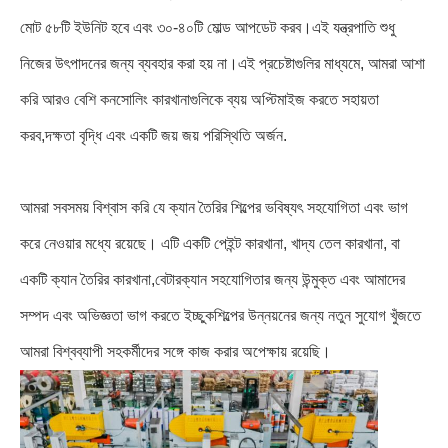
মোট ৫৮টি ইউনিট হবে এবং ৩০-৪০টি মোল্ড আপডেট করব।এই যন্ত্রপাতি শুধু
নিজের উৎপাদনের জন্য ব্যবহার করা হয় না।এই প্রচেষ্টাগুলির মাধ্যমে, আমরা আশা
করি আরও বেশি কনসোলিং কারখানাগুলিকে ব্যয় অপ্টিমাইজ করতে সহায়তা
করব,দক্ষতা বৃদ্ধি এবং একটি জয় জয় পরিস্থিতি অর্জন.
আমরা সবসময় বিশ্বাস করি যে ক্যান তৈরির শিল্পের ভবিষ্যৎ সহযোগিতা এবং ভাগ
করে নেওয়ার মধ্যে রয়েছে। এটি একটি পেইন্ট কারখানা, খাদ্য তেল কারখানা, বা
একটি ক্যান তৈরির কারখানা,বেটারক্যান সহযোগিতার জন্য উন্মুক্ত এবং আমাদের
সম্পদ এবং অভিজ্ঞতা ভাগ করতে ইচ্ছুকশিল্পের উন্নয়নের জন্য নতুন সুযোগ খুঁজতে
আমরা বিশ্বব্যাপী সহকর্মীদের সঙ্গে কাজ করার অপেক্ষায় রয়েছি।