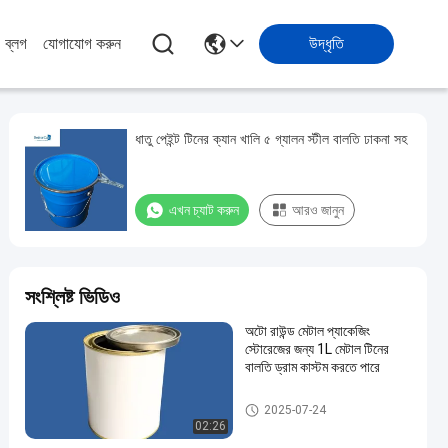
ব্লগ
যোগাযোগ করুন
উদ্ধৃতি
ধাতু পেইন্ট টিনের ক্যান খালি ৫ গ্যালন স্টীল বালতি ঢাকনা সহ
এখন চ্যাট করুন
আরও জানুন
সংশ্লিষ্ট ভিডিও
অটো রাউন্ড মেটাল প্যাকেজিং
স্টোরেজের জন্য 1L মেটাল টিনের
বালতি ড্রাম কাস্টম করতে পারে
গাড়ির পেইন্ট টিন
2025-07-24
02:26