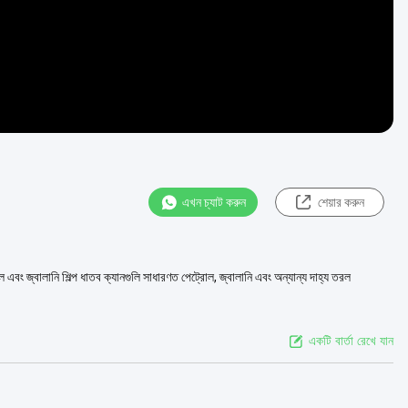
এখন চ্যাট করুন
শেয়ার করুন
োল এবং জ্বালানি শিল্প ধাতব ক্যানগুলি সাধারণত পেট্রোল, জ্বালানি এবং অন্যান্য দাহ্য তরল
একটি বার্তা রেখে যান